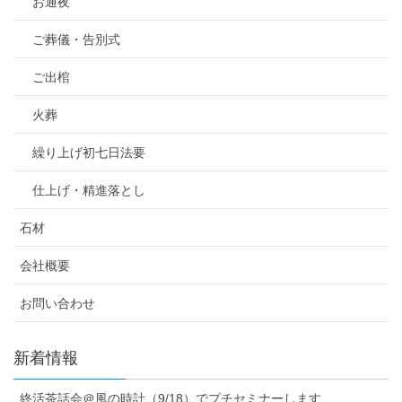
お通夜
ご葬儀・告別式
ご出棺
火葬
繰り上げ初七日法要
仕上げ・精進落とし
石材
会社概要
お問い合わせ
新着情報
終活茶話会＠風の時計（9/18）でプチセミナーします